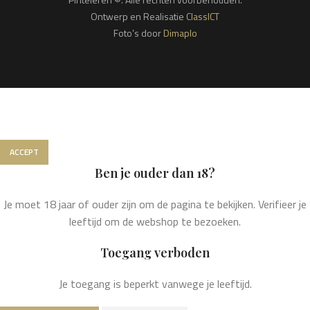
Ontwerp en Realisatie
ClassICT
Foto’s door
Dimaplo
We gebruiken cookies om jouw ervaring op onze website te
verbeteren. Door op deze website te surfen, ga je akkoord met
het gebruik van onze cookies.
ACCEPT
Ben je ouder dan 18?
Je moet 18 jaar of ouder zijn om de pagina te bekijken. Verifieer je
leeftijd om de webshop te bezoeken.
Toegang verboden
Je toegang is beperkt vanwege je leeftijd.