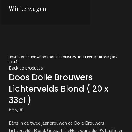
Winkelwagen
Sold out
Click to enlarge
HOME
»
WEBSHOP
»
DOOS DOLLE BROUWERS LICHTERVELDS BLOND ( 20 X
33CL )
Back to products
Doos Dolle Brouwers
Lichtervelds Blond ( 20 x
33cl )
€
55,00
Eéns in de twee jaar brouwen de Dolle Brouwers
Lichtervelds Blond. Gevaarlijk lekker, want die 9% haal je er