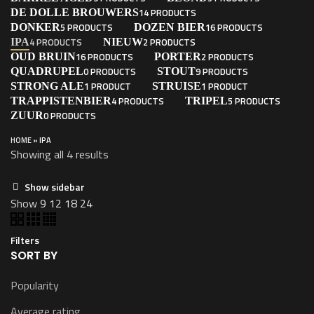
14 PRODUCTS
DE DOLLE BROUWERS
5 PRODUCTS
16 PRODUCTS
DONKER
DOZEN BIER
4 PRODUCTS
2 PRODUCTS
IPA
NIEUW
16 PRODUCTS
2 PRODUCTS
OUD BRUIN
PORTER
0 PRODUCTS
9 PRODUCTS
QUADRUPEL
STOUT
1 PRODUCT
1 PRODUCT
STRONG ALE
STRUISE
4 PRODUCTS
5 PRODUCTS
TRAPPISTENBIER
TRIPEL
0 PRODUCTS
ZUUR
HOME
»
IPA
Showing all 4 results
Show sidebar
Show
9
12
18
24
Filters
SORT BY
Popularity
Average rating