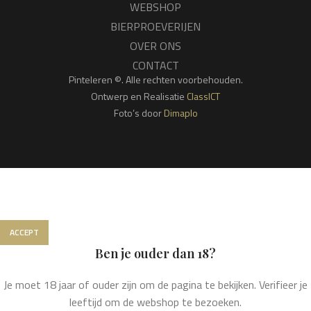
WEBSHOP
BIERPROEVERIJEN
OVER ONS
CONTACT
Pinteleren ©. Alle rechten voorbehouden.
Ontwerp en Realisatie
ClassICT
Foto’s door
Dimaplo
We gebruiken cookies om jouw ervaring op onze website te
verbeteren. Door op deze website te surfen, ga je akkoord met
het gebruik van onze cookies.
ACCEPT
Ben je ouder dan 18?
Je moet 18 jaar of ouder zijn om de pagina te bekijken. Verifieer je
leeftijd om de webshop te bezoeken.