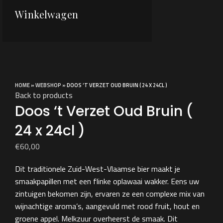
Winkelwagen
Click to enlarge
HOME
»
WEBSHOP
»
DOOS ‘T VERZET OUD BRUIN ( 24 X 24CL )
Back to products
Doos ‘t Verzet Oud Bruin (
24 x 24cl )
€
60,00
Dit traditionele Zuid-West-Vlaamse bier maakt je
smaakpapillen met een flinke oplawaai wakker. Eens uw
zintuigen bekomen zijn, ervaren ze een complexe mix van
wijnachtige aroma’s, aangevuld met rood fruit, hout en
groene appel. Melkzuur overheerst de smaak. Dit