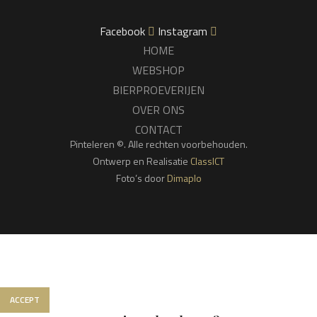
Facebook
Instagram
HOME
WEBSHOP
BIERPROEVERIJEN
OVER ONS
CONTACT
Pinteleren ©. Alle rechten voorbehouden.
Ontwerp en Realisatie
ClassICT
Foto’s door
Dimaplo
We gebruiken cookies om jouw ervaring op onze website te
verbeteren. Door op deze website te surfen, ga je akkoord met
het gebruik van onze cookies.
ACCEPT