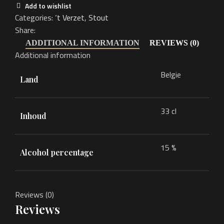
Stout
Add to wishlist
quantity
Categories:
‘t Verzet
,
Stout
Share:
ADDITIONAL INFORMATION
REVIEWS (0)
Additional information
Belgie
Land
33 cl
Inhoud
15 %
Alcohol percentage
Reviews (0)
Reviews