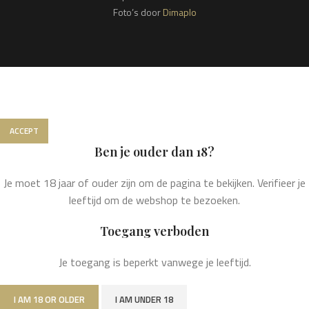
Foto’s door
Dimaplo
We gebruiken cookies om jouw ervaring op onze website te
verbeteren. Door op deze website te surfen, ga je akkoord met
het gebruik van onze cookies.
ACCEPT
Ben je ouder dan 18?
Je moet 18 jaar of ouder zijn om de pagina te bekijken. Verifieer je
leeftijd om de webshop te bezoeken.
Toegang verboden
Je toegang is beperkt vanwege je leeftijd.
I AM 18 OR OLDER
I AM UNDER 18