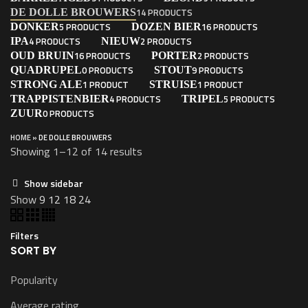
14 PRODUCTS
DE DOLLE BROUWERS
5 PRODUCTS
16 PRODUCTS
DONKER
DOZEN BIER
4 PRODUCTS
2 PRODUCTS
IPA
NIEUW
16 PRODUCTS
2 PRODUCTS
OUD BRUIN
PORTER
0 PRODUCTS
9 PRODUCTS
QUADRUPEL
STOUT
1 PRODUCT
1 PRODUCT
STRONG ALE
STRUISE
4 PRODUCTS
5 PRODUCTS
TRAPPISTENBIER
TRIPEL
0 PRODUCTS
ZUUR
HOME
»
DE DOLLE BROUWERS
Showing 1–12 of 14 results
Show sidebar
Show
9
12
18
24
Filters
SORT BY
Popularity
Average rating