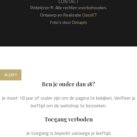
CONTACT
Pinteleren ©. Alle rechten voorbehouden.
Ontwerp en Realisatie
ClassICT
Foto’s door
Dimaplo
We gebruiken cookies om jouw ervaring op onze website te
verbeteren. Door op deze website te surfen, ga je akkoord met
het gebruik van onze cookies.
ACCEPT
Ben je ouder dan 18?
Je moet 18 jaar of ouder zijn om de pagina te bekijken. Verifieer je
leeftijd om de webshop te bezoeken.
Toegang verboden
Je toegang is beperkt vanwege je leeftijd.