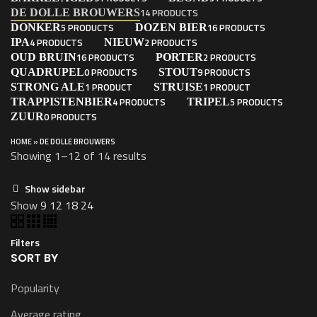
14 PRODUCTS
DE DOLLE BROUWERS
5 PRODUCTS
16 PRODUCTS
DONKER
DOZEN BIER
4 PRODUCTS
2 PRODUCTS
IPA
NIEUW
16 PRODUCTS
2 PRODUCTS
OUD BRUIN
PORTER
0 PRODUCTS
9 PRODUCTS
QUADRUPEL
STOUT
1 PRODUCT
1 PRODUCT
STRONG ALE
STRUISE
4 PRODUCTS
5 PRODUCTS
TRAPPISTENBIER
TRIPEL
0 PRODUCTS
ZUUR
HOME
»
DE DOLLE BROUWERS
Showing 1–12 of 14 results
Show sidebar
Show
9
12
18
24
Filters
SORT BY
Popularity
Average rating