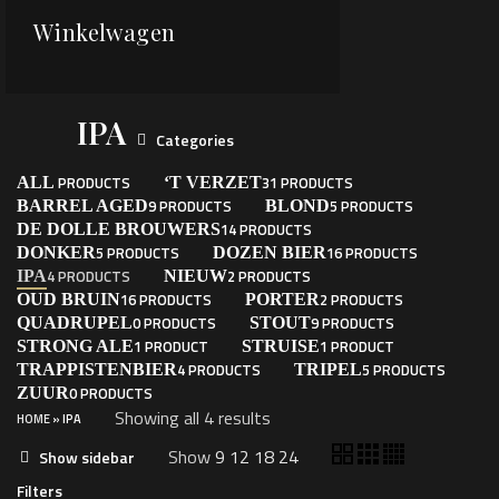
Winkelwagen
IPA
Categories
PRODUCTS
31 PRODUCTS
ALL
‘T VERZET
9 PRODUCTS
5 PRODUCTS
BARREL AGED
BLOND
14 PRODUCTS
DE DOLLE BROUWERS
5 PRODUCTS
16 PRODUCTS
DONKER
DOZEN BIER
4 PRODUCTS
2 PRODUCTS
IPA
NIEUW
16 PRODUCTS
2 PRODUCTS
OUD BRUIN
PORTER
0 PRODUCTS
9 PRODUCTS
QUADRUPEL
STOUT
1 PRODUCT
1 PRODUCT
STRONG ALE
STRUISE
4 PRODUCTS
5 PRODUCTS
TRAPPISTENBIER
TRIPEL
0 PRODUCTS
ZUUR
Showing all 4 results
HOME
»
IPA
Show
9
12
18
24
Show sidebar
Filters