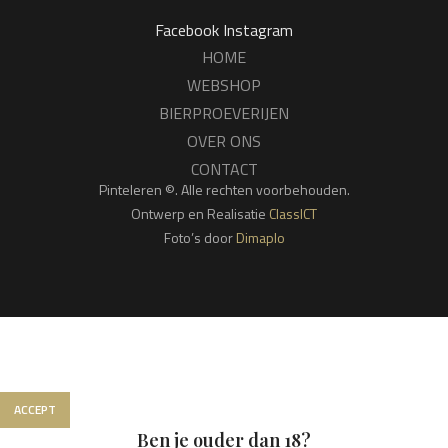
Facebook
Instagram
HOME
WEBSHOP
BIERPROEVERIJEN
OVER ONS
CONTACT
Pinteleren ©. Alle rechten voorbehouden.
Ontwerp en Realisatie
ClassICT
Foto’s door
Dimaplo
We gebruiken cookies om jouw ervaring op onze website te
verbeteren. Door op deze website te surfen, ga je akkoord met
het gebruik van onze cookies.
ACCEPT
Ben je ouder dan 18?